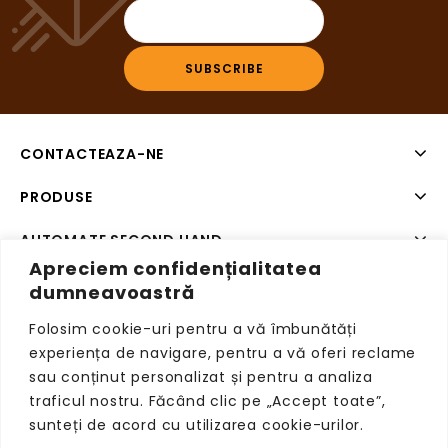
CONTACTEAZA-NE
PRODUSE
AUTOMATE SECOND HAND
Apreciem confidențialitatea
SISTEME DE PLATA SECOND HAND
dumneavoastră
Folosim cookie-uri pentru a vă îmbunătăți
experiența de navigare, pentru a vă oferi reclame
sau conținut personalizat și pentru a analiza
Copyright © 2026 VendingRetail, Toate drepturile
traficul nostru. Făcând clic pe „Accept toate”,
rezervate.
sunteți de acord cu utilizarea cookie-urilor.