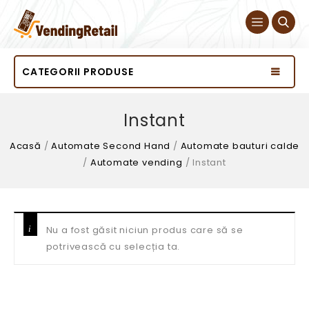
CATEGORII PRODUSE
Instant
Acasă
/
Automate Second Hand
/
Automate bauturi calde
/
Automate vending
/
Instant
Nu a fost găsit niciun produs care să se
potrivească cu selecția ta.