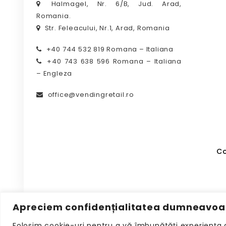
Halmagel, Nr. 6/B, Jud. Arad,
Romania.
Str. Feleacului, Nr.1, Arad, Romania
+40 744 532 819 Romana – Italiana
+40 743 638 596 Romana – Italiana
– Engleza
office@vendingretail.ro
Co
Apreciem confidențialitatea dumneavoa
Folosim cookie-uri pentru a vă îmbunătăți experiența 