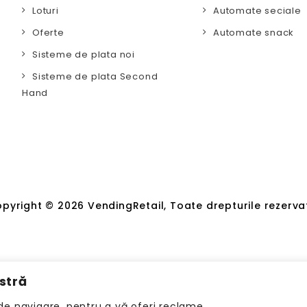
Loturi
Automate seciale
Oferte
Automate snack
Sisteme de plata noi
Sisteme de plata Second
Hand
pyright © 2026 VendingRetail, Toate drepturile rezerva
stră
de navigare, pentru a vă oferi reclame