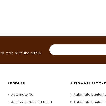
re stoc si multe altele
PRODUSE
AUTOMATE SECON
Automate Noi
Automate bauturi 
Automate Second Hand
Automate bauturi r