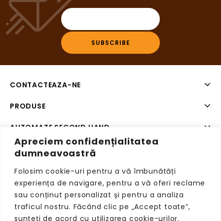
CONTACTEAZA-NE
PRODUSE
AUTOMATE SECOND HAND
Apreciem confidențialitatea
SISTEME DE PLATA SECOND HAND
dumneavoastră
Folosim cookie-uri pentru a vă îmbunătăți
experiența de navigare, pentru a vă oferi reclame
sau conținut personalizat și pentru a analiza
Copyright © 2026 VendingRetail, Toate drepturile
traficul nostru. Făcând clic pe „Accept toate”,
rezervate.
sunteți de acord cu utilizarea cookie-urilor.