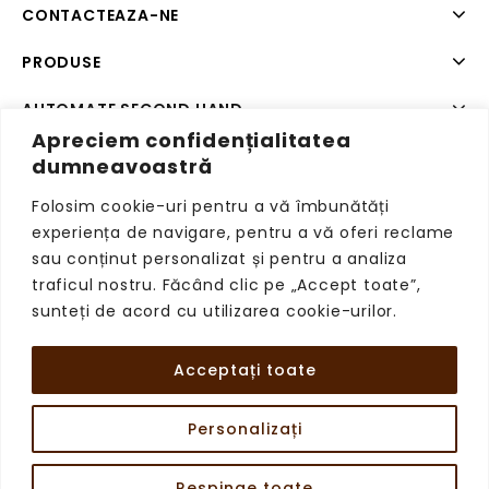
CONTACTEAZA-NE
PRODUSE
AUTOMATE SECOND HAND
Apreciem confidențialitatea
SISTEME DE PLATA SECOND HAND
dumneavoastră
Folosim cookie-uri pentru a vă îmbunătăți
experiența de navigare, pentru a vă oferi reclame
sau conținut personalizat și pentru a analiza
Copyright © 2026 VendingRetail, Toate drepturile
traficul nostru. Făcând clic pe „Accept toate”,
rezervate.
sunteți de acord cu utilizarea cookie-urilor.
Acceptați toate
Personalizați
Respinge toate