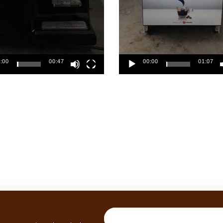
:00
00:47
00:00
01:07