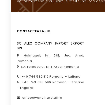
Vei primi mesaje cu ultimile oferte, noutati desp
CONTACTEAZA-NE
SC ALEX COMPANY IMPORT EXPORT
SRL
Halmagel, Nr. 6/B, Jud. Arad,
Romania.
Str. Feleacului, Nr.1, Arad, Romania
+40 744 532 819 Romana – Italiana
+40 743 638 596 Romana – Italiana
– Engleza
office@vendingretail.ro