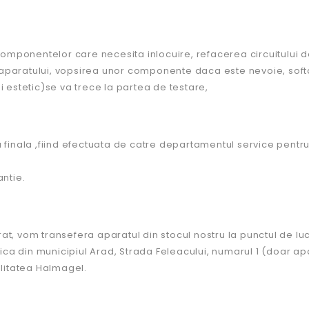
ponentelor care necesita inlocuire, refacerea circuitului de 
 aparatului, vopsirea unor componente daca este nevoie, sof
i estetic)se va trece la partea de testare,
 finala ,fiind efectuata de catre departamentul service pentru
antie.
parat, vom transefera aparatul din stocul nostru la punctul de l
idica din municipiul Arad, Strada Feleacului, numarul 1 (doar a
alitatea Halmagel.