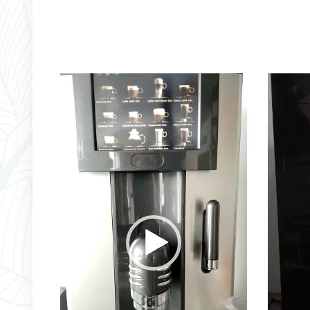
Player
Player
video
video