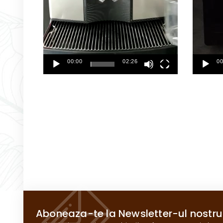
00:00
02:26
00
Aboneaza-te la Newsletter-ul nostru