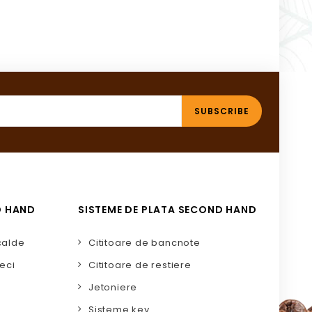
D HAND
SISTEME DE PLATA SECOND HAND
calde
Cititoare de bancnote
eci
Cititoare de restiere
Jetoniere
Sisteme key