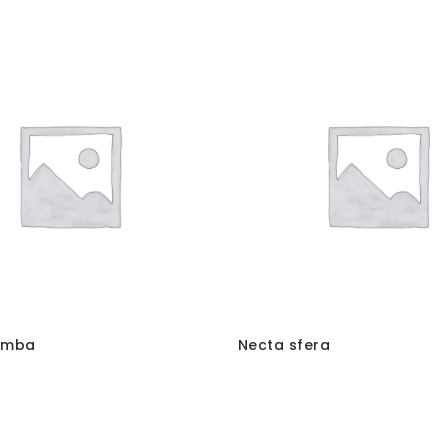
amba
Necta sfera