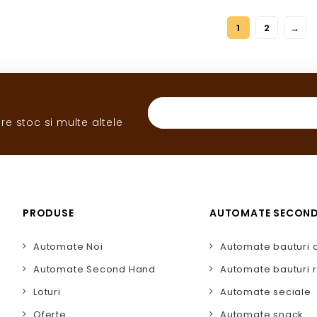
1
2
→
re stoc si multe altele
PRODUSE
AUTOMATE SECON
Automate Noi
Automate bauturi 
Automate Second Hand
Automate bauturi r
Loturi
Automate seciale
Oferte
Automate snack