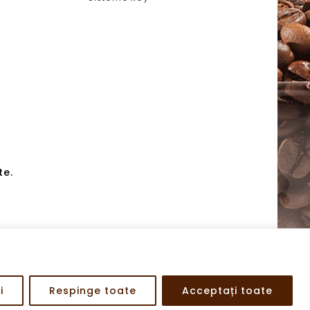
te.
i
Respinge toate
Acceptați toate