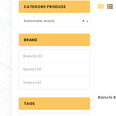
CATEGORII PRODUSE
Automate snack
×
BRAND
Bianchi
(3)
Necta
(10)
Saeco
(4)
Bianchi 
TAGS