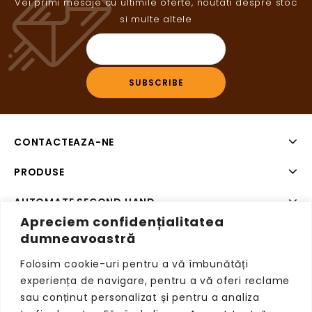
Vei primi mesaje cu ultimile oferte, noutati despre stoc
si multe altele
CONTACTEAZA-NE
PRODUSE
AUTOMATE SECOND HAND
Apreciem confidențialitatea
SISTEME DE PLATA SECOND HAND
dumneavoastră
Folosim cookie-uri pentru a vă îmbunătăți
experiența de navigare, pentru a vă oferi reclame
sau conținut personalizat și pentru a analiza
Copyright © 2026 VendingRetail, Toate drepturile