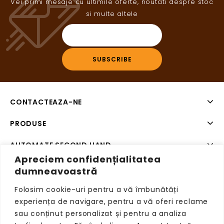
Vei primi mesaje cu ultimile oferte, noutati despre stoc
si multe altele
CONTACTEAZA-NE
PRODUSE
AUTOMATE SECOND HAND
Apreciem confidențialitatea
SISTEME DE PLATA SECOND HAND
dumneavoastră
Folosim cookie-uri pentru a vă îmbunătăți
experiența de navigare, pentru a vă oferi reclame
sau conținut personalizat și pentru a analiza
Copyright © 2026 VendingRetail, Toate drepturile