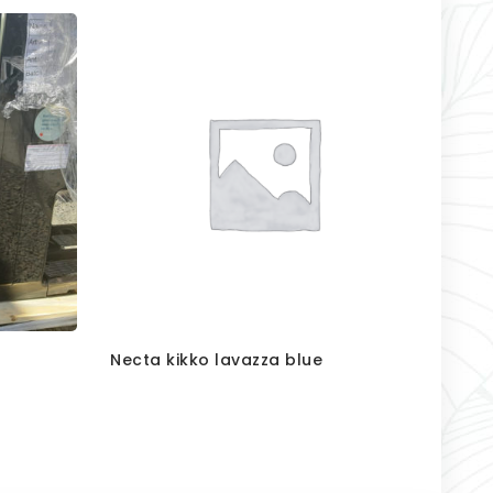
Necta kikko lavazza blue
Nect