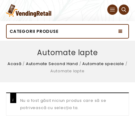
CATEGORII PRODUSE
Automate lapte
Acasă
/
Automate Second Hand
/
Automate speciale
/
Automate lapte
Nu a fost găsit niciun produs care să se
potrivească cu selecția ta.