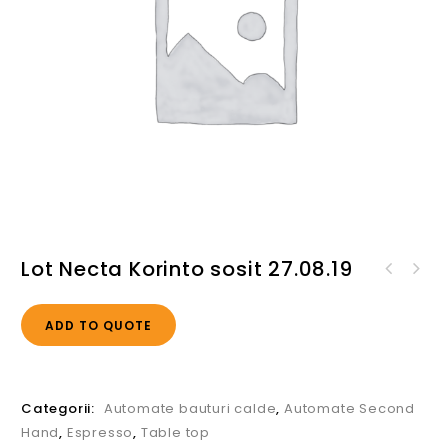
Lot Necta Korinto sosit 27.08.19
Lot Necta Lioni sosit
27.08.19
ADD TO QUOTE
Categorii:
Automate bauturi calde
,
Automate Second
Hand
,
Espresso
,
Table top