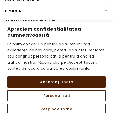
CONTACTEAZA-NE
PRODUSE
AUTOMATE SECOND HAND
Apreciem confidențialitatea
SISTEME DE PLATA SECOND HAND
dumneavoastră
Folosim cookie-uri pentru a vă îmbunătăți
experiența de navigare, pentru a vă oferi reclame
sau conținut personalizat și pentru a analiza
Copyright © 2026 VendingRetail, Toate drepturile
traficul nostru. Făcând clic pe „Accept toate”,
rezervate.
sunteți de acord cu utilizarea cookie-urilor.
Acceptați toate
Personalizați
Respinge toate