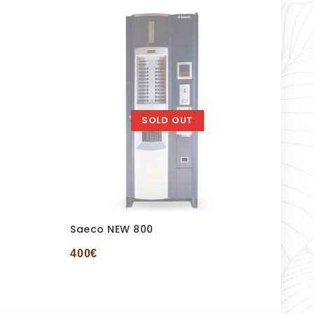
SOLD OUT
Saeco NEW 800
Nect
400
€