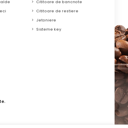
calde
Cititoare de bancnote
eci
Cititoare de restiere
Jetoniere
Sisteme key
te.