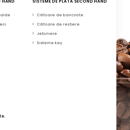
D HAND
SISTEME DE PLATA SECOND HAND
calde
Cititoare de bancnote
eci
Cititoare de restiere
Jetoniere
Sisteme key
te.