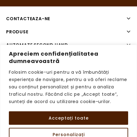
CONTACTEAZA-NE
PRODUSE
AUTOMATE SECOND HAND
Apreciem confidențialitatea
SISTEME DE PLATA SECOND HAND
dumneavoastră
Folosim cookie-uri pentru a vă îmbunătăți
experiența de navigare, pentru a vă oferi reclame
sau conținut personalizat și pentru a analiza
Copyright © 2026 VendingRetail, Toate drepturile
traficul nostru. Făcând clic pe „Accept toate”,
rezervate.
sunteți de acord cu utilizarea cookie-urilor.
Acceptați toate
Personalizați