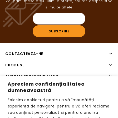
Vei primi mesaje cu ultimile oferte, noutati despre stoc
si multe altele
CONTACTEAZA-NE
PRODUSE
AUTOMATE SECOND HAND
Apreciem confidențialitatea
SISTEME DE PLATA SECOND HAND
dumneavoastră
Folosim cookie-uri pentru a vă îmbunătăți
experiența de navigare, pentru a vă oferi reclame
sau conținut personalizat și pentru a analiza
Copyright © 2026 VendingRetail, Toate drepturile