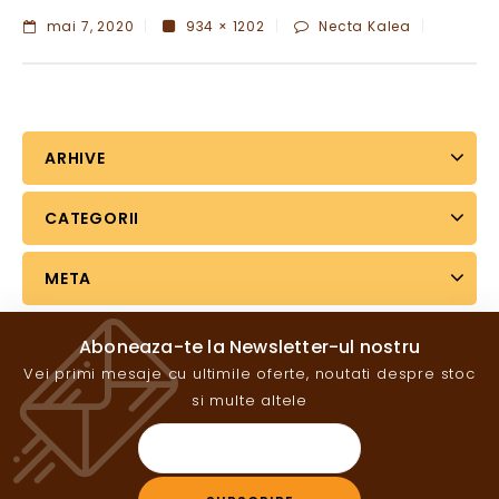
mai 7, 2020
934 × 1202
Necta Kalea
ARHIVE
CATEGORII
META
Aboneaza-te la Newsletter-ul nostru
Vei primi mesaje cu ultimile oferte, noutati despre stoc
si multe altele