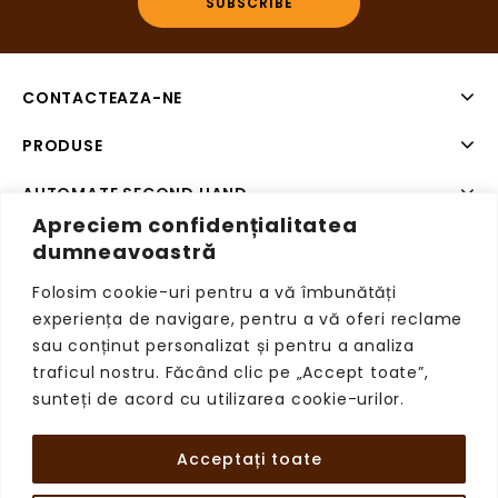
CONTACTEAZA-NE
PRODUSE
AUTOMATE SECOND HAND
Apreciem confidențialitatea
SISTEME DE PLATA SECOND HAND
dumneavoastră
Folosim cookie-uri pentru a vă îmbunătăți
experiența de navigare, pentru a vă oferi reclame
sau conținut personalizat și pentru a analiza
Copyright © 2026 VendingRetail, Toate drepturile
traficul nostru. Făcând clic pe „Accept toate”,
rezervate.
sunteți de acord cu utilizarea cookie-urilor.
Acceptați toate