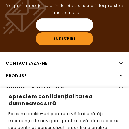
Vei primi mesaje cu ultimile oferte, noutati despre stoc
si multe altele
CONTACTEAZA-NE
PRODUSE
AUTOMATE SECOND HAND
Apreciem confidențialitatea
SISTEME DE PLATA SECOND HAND
dumneavoastră
Folosim cookie-uri pentru a vă îmbunătăți
experiența de navigare, pentru a vă oferi reclame
sau conținut personalizat și pentru a analiza
Copyright © 2026 VendingRetail, Toate drepturile