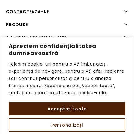
CONTACTEAZA-NE
PRODUSE
AUTOMATE SECOND HAND
Apreciem confidențialitatea
SISTEME DE PLATA SECOND HAND
dumneavoastră
Folosim cookie-uri pentru a vă îmbunătăți
experiența de navigare, pentru a vă oferi reclame
sau conținut personalizat și pentru a analiza
Copyright © 2026 VendingRetail, Toate drepturile
traficul nostru. Făcând clic pe „Accept toate”,
rezervate.
sunteți de acord cu utilizarea cookie-urilor.
Acceptați toate
Personalizați