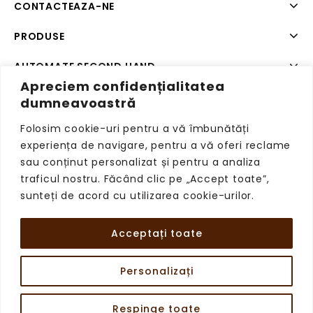
CONTACTEAZA-NE
PRODUSE
AUTOMATE SECOND HAND
Apreciem confidențialitatea
SISTEME DE PLATA SECOND HAND
dumneavoastră
Folosim cookie-uri pentru a vă îmbunătăți
experiența de navigare, pentru a vă oferi reclame
sau conținut personalizat și pentru a analiza
Copyright © 2026 VendingRetail, Toate drepturile
traficul nostru. Făcând clic pe „Accept toate”,
rezervate.
sunteți de acord cu utilizarea cookie-urilor.
Acceptați toate
Personalizați
Respinge toate