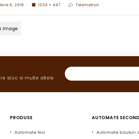
rie 6, 2019
1024 × 447
Telemetron
s Image
re stoc si multe altele
PRODUSE
AUTOMATE SECON
Automate Noi
Automate bauturi 