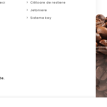
eci
Cititoare de restiere
Jetoniere
Sisteme key
te.