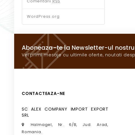
Comentarii
RSS
WordPress.org
Aboneaza-te la Newsletter-ul nostru
Vei primi mesaje cu ultimile oferte, noutati desp
CONTACTEAZA-NE
SC ALEX COMPANY IMPORT EXPORT
SRL
Halmagel, Nr. 6/B, Jud. Arad,
Romania.