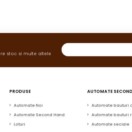
re stoc si multe altele
PRODUSE
AUTOMATE SECON
Automate Noi
Automate bauturi 
Automate Second Hand
Automate bauturi r
Loturi
Automate seciale