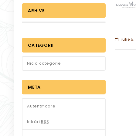
ARHIVE
iulie 5,
CATEGORII
Nicio categorie
META
Autentificare
Intrări
RSS