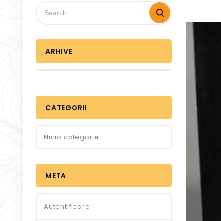
Player
video
ARHIVE
CATEGORII
Nicio categorie
META
Autentificare