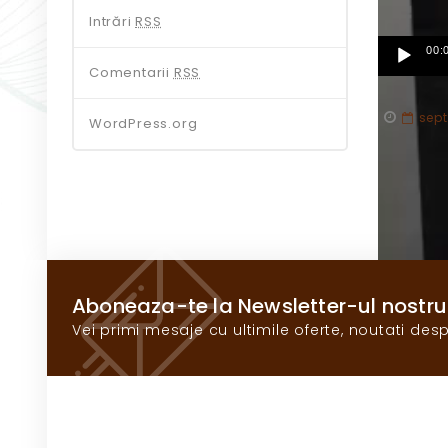
Intrări
RSS
00:
Comentarii
RSS
sept
WordPress.org
PUBLISHE
Articolul
Aboneaza-te la Newsletter-ul nostru
Vei primi mesaje cu ultimile oferte, noutati desp