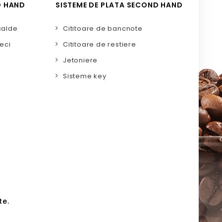
D HAND
SISTEME DE PLATA SECOND HAND
calde
Cititoare de bancnote
eci
Cititoare de restiere
Jetoniere
Sisteme key
te.