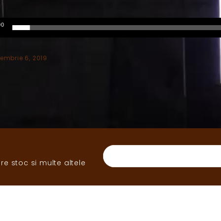
00
embrie 6, 2019
D IN
 anterior
re stoc si multe altele