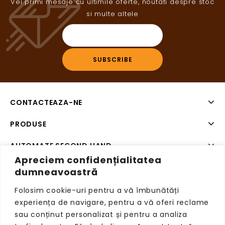
Vei primi mesaje cu ultimile oferte, noutati despre stoc
si multe altele
CONTACTEAZA-NE
PRODUSE
AUTOMATE SECOND HAND
Apreciem confidențialitatea
SISTEME DE PLATA SECOND HAND
dumneavoastră
Folosim cookie-uri pentru a vă îmbunătăți
experiența de navigare, pentru a vă oferi reclame
sau conținut personalizat și pentru a analiza
Copyright © 2026 VendingRetail, Toate drepturile