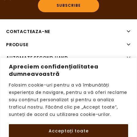
CONTACTEAZA-NE
PRODUSE
AUTOMATE SECOND HAND
Apreciem confidențialitatea
SISTEME DE PLATA SECOND HAND
dumneavoastră
Folosim cookie-uri pentru a vă îmbunătăți
experiența de navigare, pentru a vă oferi reclame
sau conținut personalizat și pentru a analiza
Copyright © 2026 VendingRetail, Toate drepturile
traficul nostru. Făcând clic pe „Accept toate”,
rezervate.
sunteți de acord cu utilizarea cookie-urilor.
Acceptați toate