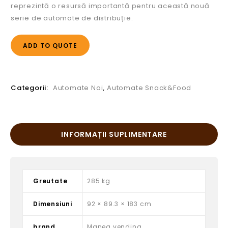
reprezintă o resursă importantă pentru această nouă
serie de automate de distribuție.
ADD TO QUOTE
Categorii:
Automate Noi
,
Automate Snack&Food
INFORMAȚII SUPLIMENTARE
Greutate
285 kg
Dimensiuni
92 × 89.3 × 183 cm
brand
Manea vending