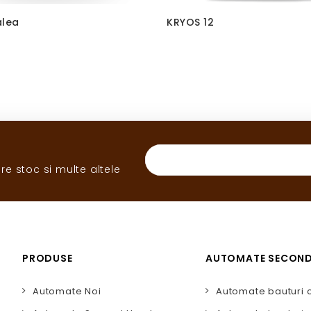
alea
KRYOS 12
re stoc si multe altele
PRODUSE
AUTOMATE SECON
Automate Noi
Automate bauturi 