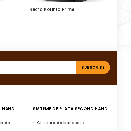
Necta Korinto Prime
KAYR
D HAND
SISTEME DE PLATA SECOND HAND
calde
Cititoare de bancnote