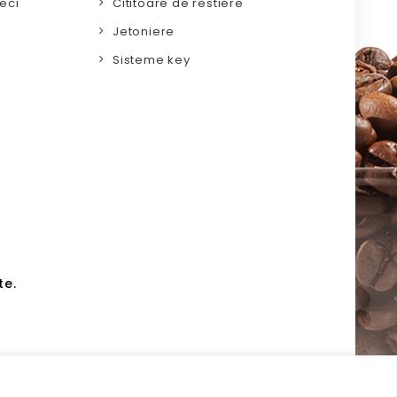
eci
Cititoare de restiere
Jetoniere
Sisteme key
te.