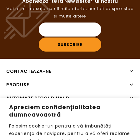
Aboneaza-te la Newsletter-ul nostru
Vei primi mesaje cu ultimile oferte, noutati despre stoc
si multe altele
CONTACTEAZA-NE
PRODUSE
AUTOMATE SECOND HAND
Apreciem confidențialitatea
SISTEME DE PLATA SECOND HAND
dumneavoastră
Folosim cookie-uri pentru a vă îmbunătăți
experiența de navigare, pentru a vă oferi reclame