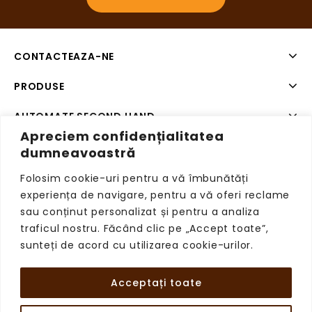
CONTACTEAZA-NE
PRODUSE
AUTOMATE SECOND HAND
Apreciem confidențialitatea
SISTEME DE PLATA SECOND HAND
dumneavoastră
Folosim cookie-uri pentru a vă îmbunătăți
experiența de navigare, pentru a vă oferi reclame
sau conținut personalizat și pentru a analiza
Copyright © 2026 VendingRetail, Toate drepturile
traficul nostru. Făcând clic pe „Accept toate”,
rezervate.
sunteți de acord cu utilizarea cookie-urilor.
Acceptați toate