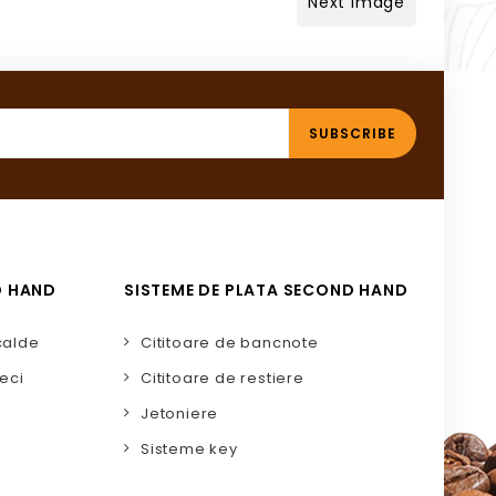
Next Image
D HAND
SISTEME DE PLATA SECOND HAND
calde
Cititoare de bancnote
eci
Cititoare de restiere
Jetoniere
Sisteme key