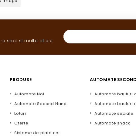
s Image
re stoc si multe altele
PRODUSE
AUTOMATE SECON
Automate Noi
Automate bauturi 
Automate Second Hand
Automate bauturi r
Loturi
Automate seciale
Oferte
Automate snack
Sisteme de plata noi