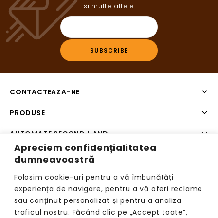
si multe altele
CONTACTEAZA-NE
PRODUSE
AUTOMATE SECOND HAND
Apreciem confidențialitatea
SISTEME DE PLATA SECOND HAND
dumneavoastră
Folosim cookie-uri pentru a vă îmbunătăți
experiența de navigare, pentru a vă oferi reclame
sau conținut personalizat și pentru a analiza
Copyright © 2026 VendingRetail, Toate drepturile
traficul nostru. Făcând clic pe „Accept toate”,
rezervate.