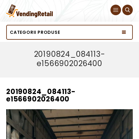
CATEGORII PRODUSE
20190824_084113-
e1566902026400
20190824_084113-
e1566902026400