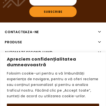
CONTACTEAZA-NE
PRODUSE
AUTOMATE SECOND HAND
Apreciem confidențialitatea
SISTEME DE PLATA SECOND HAND
dumneavoastră
Folosim cookie-uri pentru a vă îmbunătăți
experiența de navigare, pentru a vă oferi reclame
sau conținut personalizat și pentru a analiza
Copyright © 2026 VendingRetail, Toate drepturile
traficul nostru. Făcând clic pe „Accept toate”,
rezervate.
sunteți de acord cu utilizarea cookie-urilor.