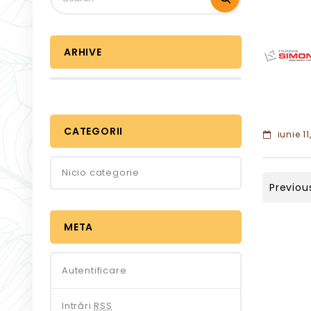
ARHIVE
CATEGORII
iunie 11
Nicio categorie
Previou
META
Autentificare
Intrări
RSS