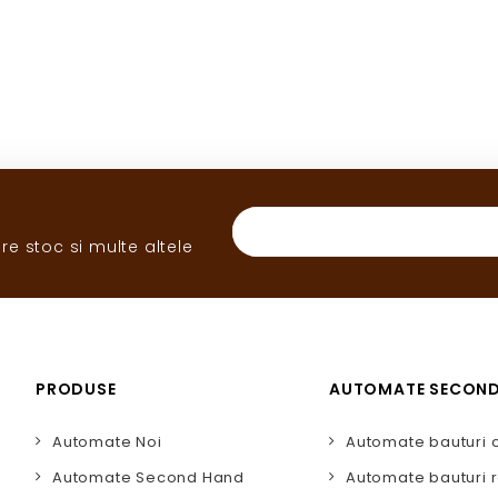
re stoc si multe altele
PRODUSE
AUTOMATE SECON
Automate Noi
Automate bauturi 
Automate Second Hand
Automate bauturi r