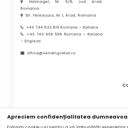
Halmagel, Nr. 6/B, Jud. Arad,
Romania.
Str. Feleacului, Nr.1, Arad, Romania
+40 744 532 819 Romana – Italiana
+40 743 638 596 Romana – Italiana
– Engleza
office@vendingretail.ro
Co
Apreciem confidențialitatea dumneavoa
Folosim cookie-uri pentru a vă îmbunătăți experiența 