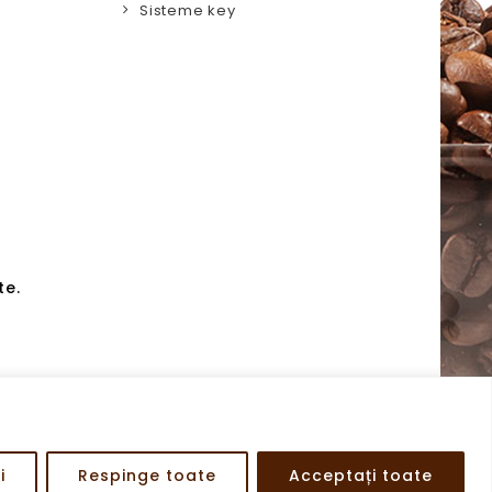
Sisteme key
te.
i
Respinge toate
Acceptați toate