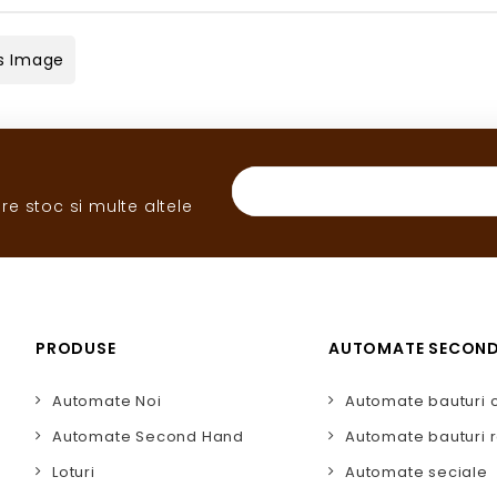
s Image
re stoc si multe altele
PRODUSE
AUTOMATE SECON
Automate Noi
Automate bauturi 
Automate Second Hand
Automate bauturi r
Loturi
Automate seciale