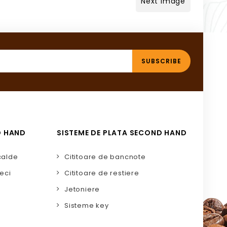
Next Image
D HAND
SISTEME DE PLATA SECOND HAND
calde
Cititoare de bancnote
eci
Cititoare de restiere
Jetoniere
Sisteme key