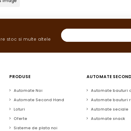
s Image
re stoc si multe altele
PRODUSE
AUTOMATE SECON
Automate Noi
Automate bauturi 
Automate Second Hand
Automate bauturi r
Loturi
Automate seciale
Oferte
Automate snack
Sisteme de plata noi