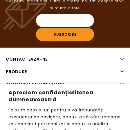
Vei primi mesaje cu ultimile oferte, noutati despre stoc
si multe altele
CONTACTEAZA-NE
PRODUSE
AUTOMATE SECOND HAND
Apreciem confidențialitatea
SISTEME DE PLATA SECOND HAND
dumneavoastră
Folosim cookie-uri pentru a vă îmbunătăți
experiența de navigare, pentru a vă oferi reclame
sau conținut personalizat și pentru a analiza
Copyright © 2026 VendingRetail, Toate drepturile